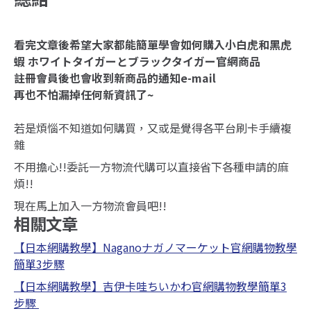
看完文章後希望大家都能簡單學會如何購入小白虎和黑虎
蝦 ホワイトタイガーとブラックタイガー官網商品
註冊會員後也會收到新商品的通知e-mail
再也不怕漏掉任何新資訊了~
若是煩惱不知道如何購買，又或是覺得各平台刷卡手續複
雜
不用擔心!!委託一方物流代購可以直接省下各種申請的麻
煩!!
現在馬上加入一方物流會員吧!!
相關文章
【日本網購教學】Naganoナガノマーケット官網購物教學
簡單3步驟
【日本網購教學】吉伊卡哇ちいかわ官網購物教學簡單3
步驟