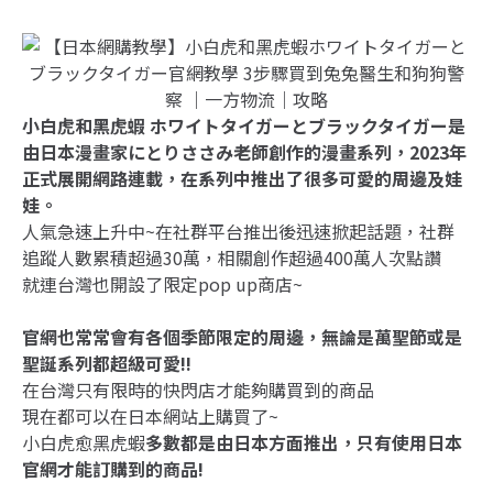
小白虎和黑虎蝦 ホワイトタイガーとブラックタイガー是
由日本漫畫家にとりささみ老師創作的漫畫系列，2023年
正式展開網路連載，在系列中推出了很多可愛的周邊及娃
娃。
人氣急速上升中~在社群平台推出後迅速掀起話題，社群
追蹤人數累積超過30萬，相關創作超過400萬人次點讚
就連台灣也開設了限定pop up商店~
官網也常常會有各個季節限定的周邊，無論是萬聖節或是
聖誕系列都超級可愛!!
在台灣只有限時的快閃店才能夠購買到的商品
現在都可以在日本網站上購買了~
小白虎愈黑虎蝦
多數都是由日本方面推出，只有使用日本
官網才能訂購到的商品!