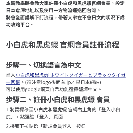
本篇教學將會教大家註冊小白虎和黑虎蝦官網會員，設定
日本倉庫地址以及使用一方物流運送回台灣。
將會全面講解下訂流程，帶著大家在不會日文的狀況下成
功攻略平台。
小白虎和黑虎蝦 官網會員註冊流程
步驟一、切換語言為中文
進入
小白虎和黑虎蝦 ホワイトタイガーとブラックタイガ
ー官網
。(須注意logo後面有.jp才是日本網站)
可以使用google網頁自帶功能選擇翻譯中文。
步驟二、註冊
小白虎和黑虎蝦
會員
1.將鼠標移至
小白虎和黑虎蝦
官網右上角的「登入小白
虎」，點選進「登入」頁面。
2.接著下拉點選「新規會員登入」按鈕