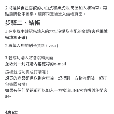
2.將選擇自己喜歡的小白虎和黑虎蝦 商品加入購物車，再
點選購物車圖案，選擇同意後進入結帳頁面。
步驟二、結帳
1.在步驟中確認先填入的地址沒錯及宅配的金額(
客戶編號
需填寫
正確)
2.再填入您的刷卡資料 ( visa )
3.若成功購入將會跳轉頁面
並收到一封訂購內容確認的e-mail
這樣就成功完成訂購囉 !
想買的商品都運送到倉庫後，記得到一方物流網站一起打
包寄回台灣!
如果有任何問題都可以加入一方物流LINE官方帳號詢問客
服~
總結