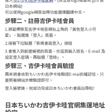
日本網站)
可以使用google網頁自帶功能選擇翻譯中文。
步驟二、註冊吉伊卡哇會員
1.將鼠標移至吉伊卡哇官網右上角的「黃色登入小可
愛」，點選進「登入」頁面。
2.接著下拉點選「新規會員登入」按鈕
3.會進入到創建帳號的頁面，在這頁輸入姓名、E-mail 及
設定登入密碼，再點選「登錄」。
步驟三、吉伊卡哇會員驗證
再來將會收到ちいかわ吉伊卡哇驗證E-mai的確認信，只
要照著網站步驟驗證即可。
登入帳號後，就成功完成日本ちいかわ會員註冊啦!
日本ちいかわ吉伊卡哇官網集運地址