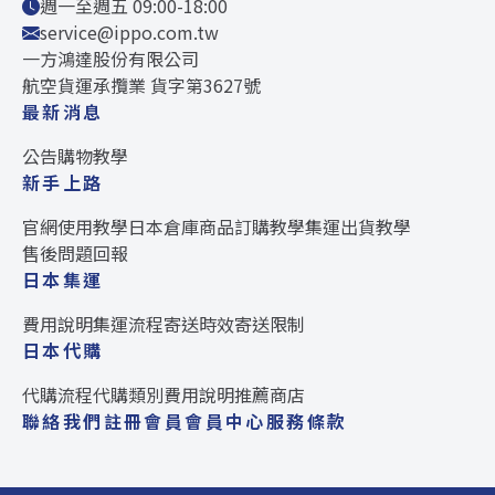
週一至週五 09:00-18:00
service@ippo.com.tw
一方鴻達股份有限公司
航空貨運承攬業 貨字第3627號
最新消息
公告
購物教學
新手上路
官網使用教學
日本倉庫
商品訂購教學
集運出貨教學
售後問題回報
日本集運
費用說明
集運流程
寄送時效
寄送限制
日本代購
代購流程
代購類別
費用說明
推薦商店
聯絡我們
註冊會員
會員中心
服務條款