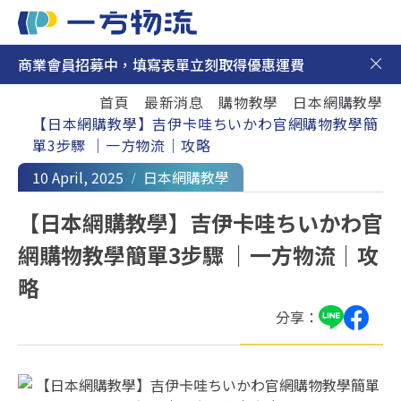
商業會員招募中，填寫表單立刻取得優惠運費
日本集運
首頁
最新消息
購物教學
日本網購教學
日本代購
【日本網購教學】吉伊卡哇ちいかわ官網購物教學簡
單3步驟 ｜一方物流｜攻略
最新消息
10 April, 2025
日本網購教學
新手上路
【日本網購教學】吉伊卡哇ちいかわ官
網購物教學簡單3步驟 ｜一方物流｜攻
聯絡我們
略
分享：