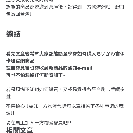
想買的商品都運送到倉庫後，記得到一方物流網站一起打
包寄回台灣!
總結
看完文章後希望大家都能簡單學會如何購入ちいかわ吉伊
卡哇官網商品
註冊會員後也會收到新商品的通知e-mail
再也不怕漏掉任何新資訊了~
若是煩惱不知道如何購買，又或是覺得各平台刷卡手續複
雜
不用擔心!!委託一方物流代購可以直接省下各種申請的麻
煩!!
現在馬上加入一方物流會員吧!!
相關文章