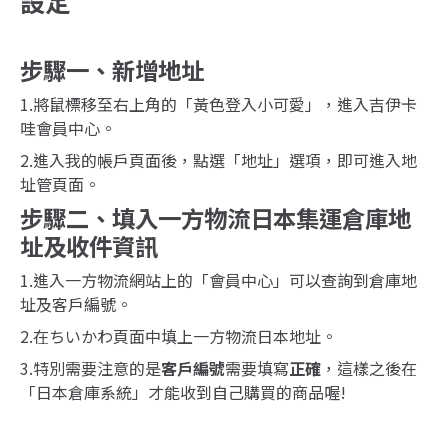
設定
步驟一、新增地址
1.將鼠標移至右上角的「黃色登入小可愛」，進入吉伊卡
哇會員中心。
2.進入我的帳戶頁面後，點選「地址」選項，即可進入地
址管頁面。
步驟二、填入一方物流日本集運倉庫地
址及收件資訊
1.進入一方物流網站上的「會員中心」可以查詢到倉庫地
址及客戶編號。
2.在ちいかわ頁面中填上一方物流日本地址。
3.特別需要注意的是
客戶編號
需要填寫
正確
，這樣之後在
「日本倉庫系統」才能收到自己購買的商品喔!