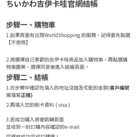
ちいかわ吉伊卡哇官網結帳
步驟一、購物車
1.如果頁面有出現WorldShopping 的服務，記得要先點選
【不使用】
2.將選擇自己喜歡的吉伊卡哇商品加入購物車，再點選購
物車圖案，選擇同意後進入結帳頁面。
步驟二、結帳
1.在步驟中確認先填入的地址沒錯及宅配的金額(
客戶編號
需填寫
正確)
2.再填入您的刷卡資料 ( visa )
3.若成功購入將會跳轉頁面
並收到一封訂購內容確認的e-mail
這樣就成功完成訂購囉 !