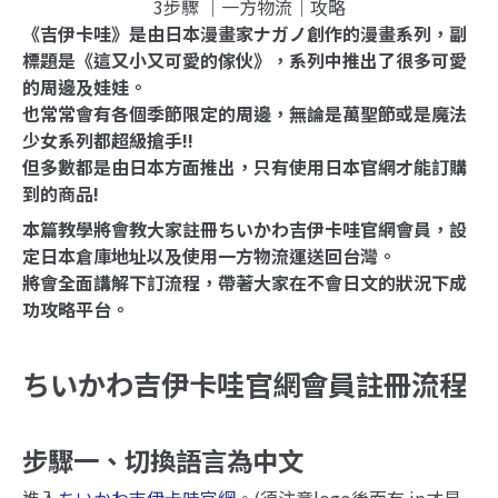
《吉伊卡哇》是由日本漫畫家ナガノ創作的漫畫系列，副
標題是《這又小又可愛的傢伙》，系列中推出了很多可愛
的周邊及娃娃。
也常常會有各個季節限定的周邊，無論是萬聖節或是魔法
少女系列都超級搶手!!
但多數都是由日本方面推出，只有使用日本官網才能訂購
到的商品!
本篇教學將會教大家註冊ちいかわ吉伊卡哇官網會員，設
定日本倉庫地址以及使用一方物流運送回台灣。
將會全面講解下訂流程，帶著大家在不會日文的狀況下成
功攻略平台。
ちいかわ吉伊卡哇官網會員註冊流程
步驟一、切換語言為中文
進入
ちいかわ吉伊卡哇官網
。(須注意logo後面有.jp才是