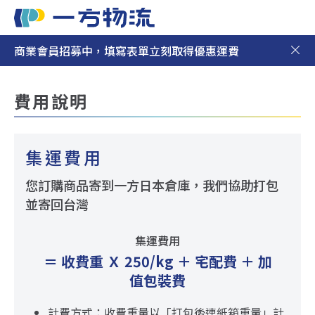
商業會員招募中，填寫表單立刻取得優惠運費
日本集運
日本代購
費用說明
最新消息
集運費用
新手上路
您訂購商品寄到一方日本倉庫，我們協助打包
並寄回台灣
聯絡我們
集運費用
＝ 收費重 Ｘ 250/kg ＋ 宅配費 ＋ 加
值包裝費
計費方式：收費重量以「打包後連紙箱重量」計