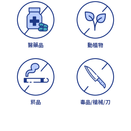
醫藥品
動植物
菸品
毒品/槍械/刀