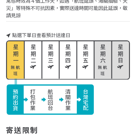
常態時效為４個工作天，如遇「航班延誤、海關抽驗、天
災」等特殊不可抗因素，實際送達時間可能因此延誤，敬
請見諒
點選下單日查看預計送達日
星期一
星期二
星期三
星期四
星期五
星期六
星期日
無航
無航
班
班
預約出貨
打包作業
航班回台
清關作業
台灣宅配
寄送限制