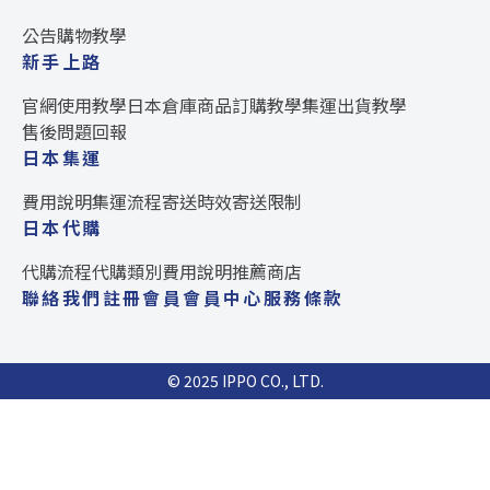
公告
購物教學
新手上路
官網使用教學
日本倉庫
商品訂購教學
集運出貨教學
售後問題回報
日本集運
費用說明
集運流程
寄送時效
寄送限制
日本代購
代購流程
代購類別
費用說明
推薦商店
聯絡我們
註冊會員
會員中心
服務條款
© 2025 IPPO CO., LTD.