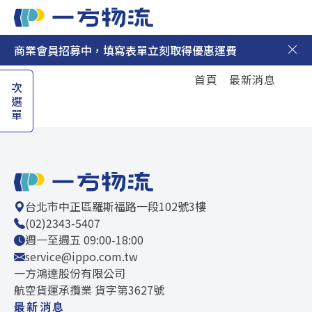
商業會員招募中，填寫表單立刻取得優惠運費
日本集運
首頁
最新消息
次選單
日本代購
最新消息
新手上路
聯絡我們
台北市中正區羅斯福路一段102號3樓
(02)2343-5407
週一至週五 09:00-18:00
service@ippo.com.tw
一方鴻達股份有限公司
航空貨運承攬業 貨字第3627號
最新消息