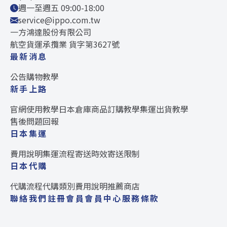
週一至週五 09:00-18:00
service@ippo.com.tw
一方鴻達股份有限公司
航空貨運承攬業 貨字第3627號
最新消息
公告
購物教學
新手上路
官網使用教學
日本倉庫
商品訂購教學
集運出貨教學
售後問題回報
日本集運
費用說明
集運流程
寄送時效
寄送限制
日本代購
代購流程
代購類別
費用說明
推薦商店
聯絡我們
註冊會員
會員中心
服務條款